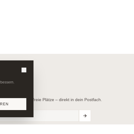
rbessern.
er-Angebote & freie Plätze – direkt in dein Postfach.
EREN
✓ Jederzeit abmeldbar