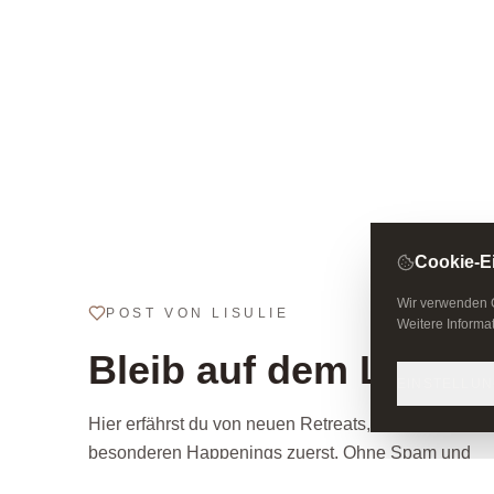
Cookie-E
Wir verwenden C
POST VON LISULIE
Weitere Informat
Bleib auf dem Laufe
EINSTELLU
Hier erfährst du von neuen Retreats, Kursen und
besonderen Happenings zuerst. Ohne Spam und
ohne festen Rhythmus – einfach gelegentliche