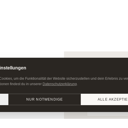
instellungen
ookies, um die Funktionalität der Website sicherzustellen und dein Erlebnis zu ve
ionen findest du in unserer
Datenschutzerklärung
.
nden
Neue Termine, Frühbuch
NGEN
NUR NOTWENDIGE
ALLE AKZEPTI
✓ Kostenlos
✓ Kein Spam